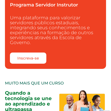
Programa Servidor Instrutor
Uma plataforma para valorizar
servidores públicos estaduais,
integrando seus conhecimentos e
experiências na formação de outros
servidores através da Escola de
Governo.
Inscreva-se
MUITO MAIS QUE UM CURSO
Quando a
tecnologia se une
ao aprendizado e
ultrapassa