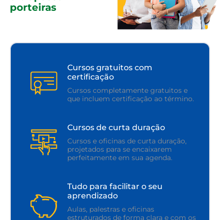
porteiras
Cursos gratuitos com
certificação
Cursos completamente gratuitos e
que incluem certificação ao término.
Cursos de curta duração
Cursos e oficinas de curta duração,
projetados para se encaixarem
perfeitamente em sua agenda.
Tudo para facilitar o seu
aprendizado
Aulas, palestras e oficinas
estruturados de forma clara e com os